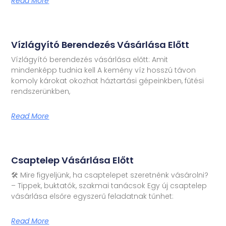
Read More
Vízlágyító Berendezés Vásárlása Előtt
Vízlágyító berendezés vásárlása előtt: Amit
mindenképp tudnia kell A kemény víz hosszú távon
komoly károkat okozhat háztartási gépeinkben, fűtési
rendszerünkben,
Read More
Csaptelep Vásárlása Előtt
🛠️ Mire figyeljünk, ha csaptelepet szeretnénk vásárolni?
– Tippek, buktatók, szakmai tanácsok Egy új csaptelep
vásárlása elsőre egyszerű feladatnak tűnhet:
Read More