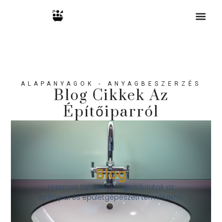
FÜRDŐSZOBA 
ALAPANYAGOK - ANYAGBESZERZÉS
Blog Cikkek Az
Építőiparról
Blog
Hasznos tanácsok – gondolatok az
építőipai és épületgépészeti termékekről.