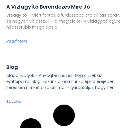
A Vízlágyító Berendezés Mire Jó
Vízlágyító – Miért fontos a fürdőszoba átalakítás során,
és hogyan válasszuk ki a megfelelőt? A vízlágyító egyre
népszerűbb megoldás a
Read More
Blog
alapanyagok – Anyagbeszerzés Blog cikkek az
építőiparról Blog Hiszünk a kézimunka építő erejében
Keressen minket bizalommal – garantáljuk, hogy nem
Tovább