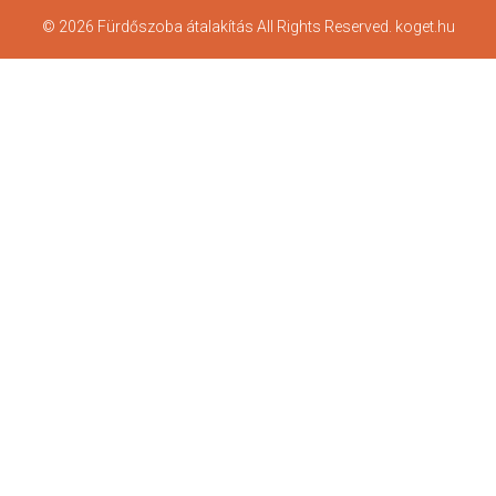
© 2026 Fürdőszoba átalakítás All Rights Reserved. koget.hu