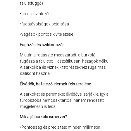
felületfüggő)
•precíz szintezés
•fugatávolságok betartása
•vágások pontos kivitelezése
Fugázás és szilikonozás
Miután a ragasztó megszáradt, a burkoló
fugázza a felületet – esztétikusan, hézagok nélkül.
A sarkokba és víznek kitett részekhez rugalmas
szilikont használ.
Élvédők, befejező elemek felszerelése
A sarkokat és peremeket élvédővel zárják le, így a
fürdőszoba nemcsak tartós, hanem rendezett
megjelenésű is lesz.
Mik a jó burkoló ismérvei?
•Pontosság és precizitás: minden milliméter