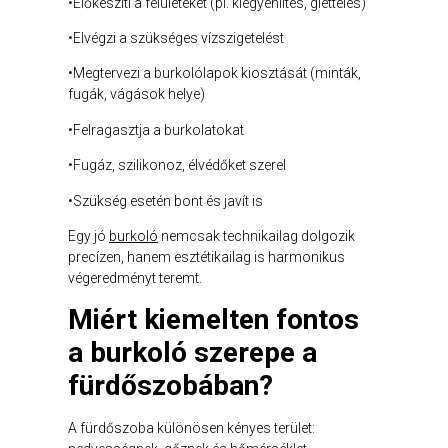
•Előkészíti a felületeket (pl. kiegyenlítés, glettelés)
•Elvégzi a szükséges vízszigetelést
•Megtervezi a burkolólapok kiosztását (minták,
fugák, vágások helye)
•Felragasztja a burkolatokat
•Fugáz, szilikonoz, élvédőket szerel
•Szükség esetén bont és javít is
Egy jó
burkoló
nemcsak technikailag dolgozik
precízen, hanem esztétikailag is harmonikus
végeredményt teremt.
Miért kiemelten fontos
a burkoló szerepe a
fürdőszobában?
A fürdőszoba különösen kényes terület: