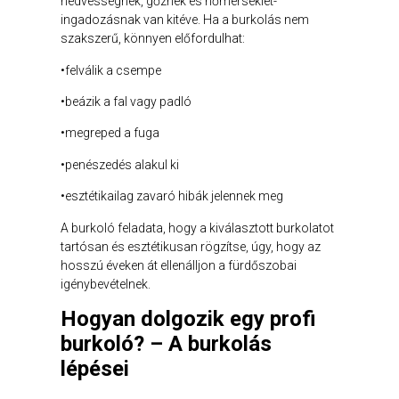
nedvességnek, gőznek és hőmérséklet-
ingadozásnak van kitéve. Ha a burkolás nem
szakszerű, könnyen előfordulhat:
•felválik a csempe
•beázik a fal vagy padló
•megreped a fuga
•penészedés alakul ki
•esztétikailag zavaró hibák jelennek meg
A burkoló feladata, hogy a kiválasztott burkolatot
tartósan és esztétikusan rögzítse, úgy, hogy az
hosszú éveken át ellenálljon a fürdőszobai
igénybevételnek.
Hogyan dolgozik egy profi
burkoló? – A burkolás
lépései