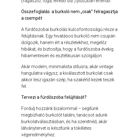
(ragasztó, fuga, élvédő stb.) pluszban értendő.
Összefoglalás: a burkoló nem „csak” felragasztja
a csempét
A fürdőszobai burkolás kulcsfontosságú része a
felújításnak. Egy hivatásos burkoló nem csupán
dolgozik, hanem ért a részletekhez, megelőz
hibákat, és biztosítja, hogy a fürdőszoba évekig
hibamentesen és esztétikusan szolgáljon.
Akár modern, minimalista stílusra, akár vintage
hangulatra vágysz, a kiválasztott burkolat csak
akkor lesz igazán szép, ha szakértő kezek teszik
fel.
Tervezi a fürdőszoba felújítását?
Fordulj hozzánk bizalommal – segítünk
megbízható burkolót találni, tanácsot adunk
burkolatválasztásban, és ha szeretnéd, akár
látványtervet is készítünk a tökéletes
végeredményhez.