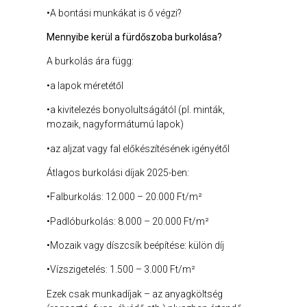
•A bontási munkákat is ő végzi?
Mennyibe kerül a fürdőszoba burkolása?
A burkolás ára függ:
•a lapok méretétől
•a kivitelezés bonyolultságától (pl. minták,
mozaik, nagyformátumú lapok)
•az aljzat vagy fal előkészítésének igényétől
Átlagos burkolási díjak 2025-ben:
•Falburkolás: 12.000 – 20.000 Ft/m²
•Padlóburkolás: 8.000 – 20.000 Ft/m²
•Mozaik vagy díszcsík beépítése: külön díj
•Vízszigetelés: 1.500 – 3.000 Ft/m²
Ezek csak munkadíjak – az anyagköltség