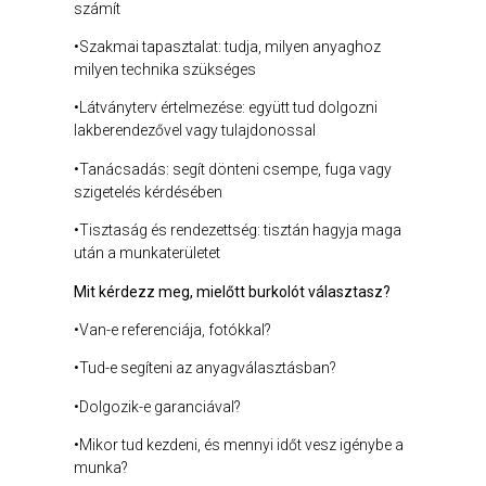
számít
•Szakmai tapasztalat: tudja, milyen anyaghoz
milyen technika szükséges
•Látványterv értelmezése: együtt tud dolgozni
lakberendezővel vagy tulajdonossal
•Tanácsadás: segít dönteni csempe, fuga vagy
szigetelés kérdésében
•Tisztaság és rendezettség: tisztán hagyja maga
után a munkaterületet
Mit kérdezz meg, mielőtt burkolót választasz?
•Van-e referenciája, fotókkal?
•Tud-e segíteni az anyagválasztásban?
•Dolgozik-e garanciával?
•Mikor tud kezdeni, és mennyi időt vesz igénybe a
munka?