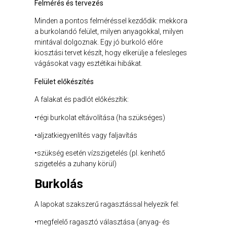
Felmérés és tervezés
Minden a pontos felméréssel kezdődik: mekkora
a burkolandó felület, milyen anyagokkal, milyen
mintával dolgoznak. Egy jó burkoló előre
kiosztási tervet készít, hogy elkerülje a felesleges
vágásokat vagy esztétikai hibákat.
Felület előkészítés
A falakat és padlót előkészítik:
•régi burkolat eltávolítása (ha szükséges)
•aljzatkiegyenlítés vagy faljavítás
•szükség esetén vízszigetelés (pl. kenhető
szigetelés a zuhany körül)
Burkolás
A lapokat szakszerű ragasztással helyezik fel:
•megfelelő ragasztó választása (anyag- és