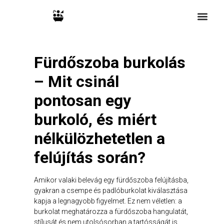
Fürdőszoba burkolás
– Mit csinál
pontosan egy
burkoló, és miért
nélkülözhetetlen a
felújítás során?
Amikor valaki belevág egy fürdőszoba felújításba,
gyakran a csempe és padlóburkolat kiválasztása
kapja a legnagyobb figyelmet. Ez nem véletlen: a
burkolat meghatározza a fürdőszoba hangulatát,
stílusát és nem utolsósorban a tartósságát is.