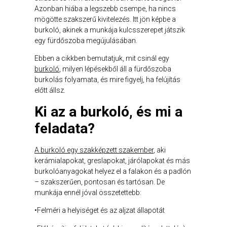
Azonban hiába a legszebb csempe, ha nincs
mögötte szakszerű kivitelezés. Itt jön képbe a
burkoló, akinek a munkája kulcsszerepet játszik
egy fürdőszoba megújulásában.
Ebben a cikkben bemutatjuk, mit csinál egy
burkoló
, milyen lépésekből áll a fürdőszoba
burkolás folyamata, és mire figyelj, ha felújítás
előtt állsz.
Ki az a burkoló, és mi a
feladata?
A burkoló egy szakképzett szakember
, aki
kerámialapokat, greslapokat, járólapokat és más
burkolóanyagokat helyez el a falakon és a padlón
– szakszerűen, pontosan és tartósan. De
munkája ennél jóval összetettebb:
•Felméri a helyiséget és az aljzat állapotát