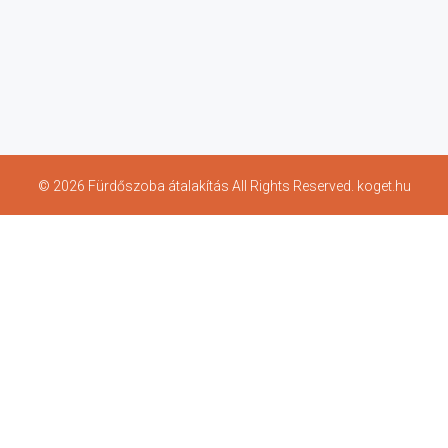
© 2026 Fürdőszoba átalakítás All Rights Reserved. koget.hu