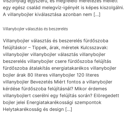
viszonylag egyszerű, és megfelelő méretezés mellett
egy egész család melegvíz-igényét is képes kiszolgálni.
A villanybojler kiválasztása azonban nem […]
Villanybojler választás és beszerelés
Villanybojler választás és beszerelés fürdőszoba
felújításkor – Tippek, árak, méretek Kulcsszavak:
villanybojler villanybojler választás villanybojler
beszerelés villanybojler csere fürdőszoba felújítás
fürdőszoba átalakítás energiatakarékos villanybojler
bojler árak 80 literes villanybojler 120 literes
villanybojler Bevezetés Miért fontos a villanybojler
kérdése fürdőszoba felújításnál? Mikor érdemes
villanybojlert cserélni egy felújítás során? Elöregedett
bojler jelei Energiatakarékossági szempontok
Helytakarékosság és design […]