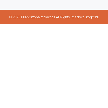
© 2026 Fürdőszoba átalakítás All Rights Reserved. koget.hu