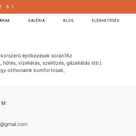
2 61
ÁRAK
GALÉRIA
BLOG
ELÉRHETŐSÉG
a korszerű építkezések során?Az
tés, vízellátás, szellőzés, gázellátás stb.)
hogy otthonaink komfortosak,
ÁM:
as@gmail.com