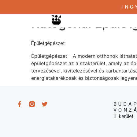
ING
Kategória:
Épület
Épületgépészet
Épületgépészet – A modern otthonok láthatatl
épületgépészet az a szakterület, amely az épü
tervezésével, kivitelezésével és karbantartá
energiatakarékosak és biztonságosak legyen
BUDAP
VONZ
II. kerület