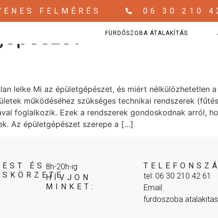
YENES FELMÉRÉS
06 30 210 4
gépészet
FÜRDŐSZOBA ÁTALAKÍTÁS
an lelke Mi az épületgépészet, és miért nélkülözhetetlen 
letek működéséhez szükséges technikai rendszerek (fűtés, hű
sával foglalkozik. Ezek a rendszerek gondoskodnak arról, 
ek. Az épületgépészet szerepe a […]
EST ÉS
TELEFONSZ
8h-20h-ig
ÁSKÖRZETE
tel: 06 30 210 42 61
HÍVJON
MINKET:
Email:
furdoszoba.atalakit