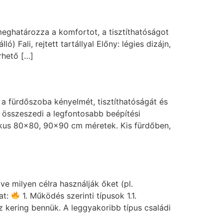
 meghatározza a komfortot, a tisztíthatóságot
) Fali, rejtett tartállyal Előny: légies dizájn,
rhető […]
a fürdőszoba kényelmét, tisztíthatóságát és
t összeszedi a legfontosabb beépítési
zikus 80×80, 90×90 cm méretek. Kis fürdőben,
ve milyen célra használják őket (pl.
at:
1. Működés szerinti típusok 1.1.
z kering bennük. A leggyakoribb típus családi