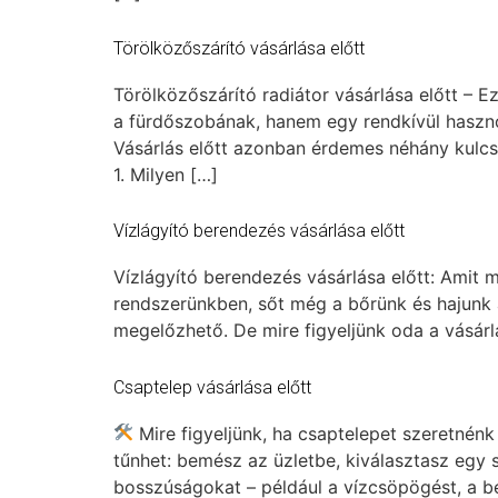
Törölközőszárító vásárlása előtt
Törölközőszárító radiátor vásárlása előtt – E
a fürdőszobának, hanem egy rendkívül hasznos
Vásárlás előtt azonban érdemes néhány kulcs
1. Milyen […]
Vízlágyító berendezés vásárlása előtt
Vízlágyító berendezés vásárlása előtt: Amit 
rendszerünkben, sőt még a bőrünk és hajunk á
megelőzhető. De mire figyeljünk oda a vásár
Csaptelep vásárlása előtt
Mire figyeljünk, ha csaptelepet szeretnénk
tűnhet: bemész az üzletbe, kiválasztasz egy 
bosszúságokat – például a vízcsöpögést, a b