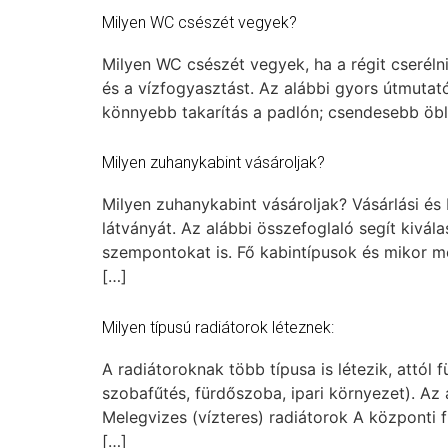
Milyen WC csészét vegyek?
Milyen WC csészét vegyek, ha a régit cserélni
és a vízfogyasztást. Az alábbi gyors útmutatóval
könnyebb takarítás a padlón; csendesebb öblít
Milyen zuhanykabint vásároljak?
Milyen zuhanykabint vásároljak? Vásárlási és
látványát. Az alábbi összefoglaló segít kivál
szempontokat is. Fő kabintípusok és mikor me
[…]
Milyen típusú radiátorok léteznek:
A radiátoroknak több típusa is létezik, attól
szobafűtés, fürdőszoba, ipari környezet). Az
Melegvizes (vízteres) radiátorok A központi f
[…]