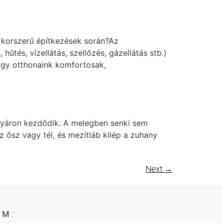
a korszerű építkezések során?Az
tés, vízellátás, szellőzés, gázellátás stb.)
hogy otthonaink komfortosak,
n nyáron kezdődik. A melegben senki sem
z ősz vagy tél, és mezítláb kilép a zuhany
Next
→
ÁM: