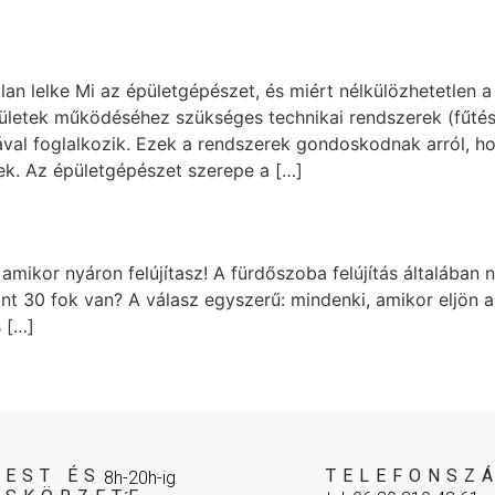
an lelke Mi az épületgépészet, és miért nélkülözhetetlen 
letek működéséhez szükséges technikai rendszerek (fűtés, hű
sával foglalkozik. Ezek a rendszerek gondoskodnak arról, 
ek. Az épületgépészet szerepe a […]
 amikor nyáron felújítasz! A fürdőszoba felújítás általába
kint 30 fok van? A válasz egyszerű: mindenki, amikor eljön a
s […]
EST ÉS
TELEFONSZ
8h-20h-ig