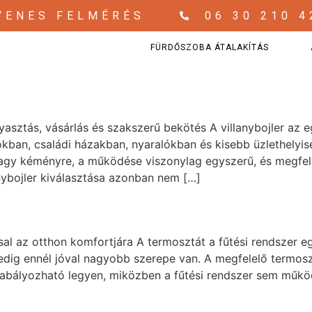
YENES FELMÉRÉS
06 30 210 4
FÜRDŐSZOBA ÁTALAKÍTÁS
gyasztás, vásárlás és szakszerű bekötés A villanybojler az e
kban, családi házakban, nyaralókban és kisebb üzlethelyi
agy kéményre, a működése viszonylag egyszerű, és megfel
anybojler kiválasztása azonban nem […]
sal az otthon komfortjára A termosztát a fűtési rendszer 
dig ennél jóval nagyobb szerepe van. A megfelelő termosz
zabályozható legyen, miközben a fűtési rendszer sem működ