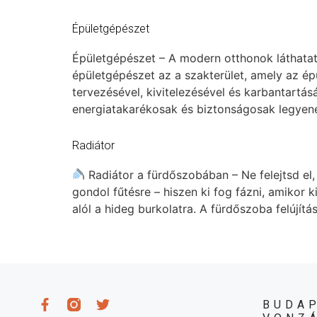
Épületgépészet
Épületgépészet – A modern otthonok láthatatl
épületgépészet az a szakterület, amely az épü
tervezésével, kivitelezésével és karbantartá
energiatakarékosak és biztonságosak legyen
Radiátor
Radiátor a fürdőszobában – Ne felejtsd el,
gondol fűtésre – hiszen ki fog fázni, amikor 
alól a hideg burkolatra. A fürdőszoba felújítá
BUDAP