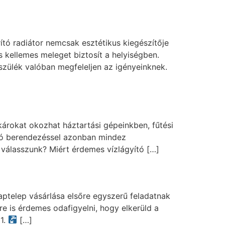
ító radiátor nemcsak esztétikus kiegészítője
 kellemes meleget biztosít a helyiségben.
zülék valóban megfeleljen az igényeinknek.
árokat okozhat háztartási gépeinkben, fűtési
yító berendezéssel azonban mindez
válasszunk? Miért érdemes vízlágyító […]
aptelep vásárlása elsőre egyszerű feladatnak
e is érdemes odafigyelni, hogy elkerüld a
 1.
[…]