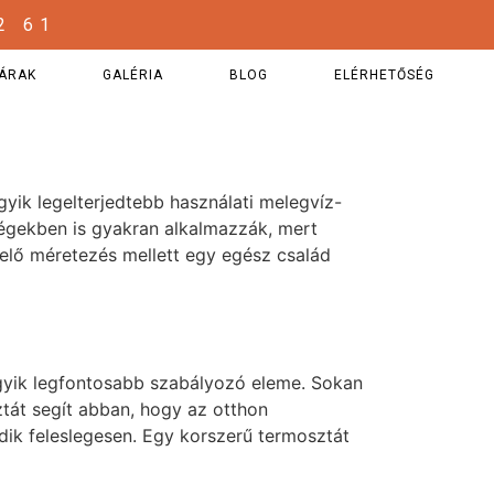
2 61
ÁRAK
GALÉRIA
BLOG
ELÉRHETŐSÉG
gyik legelterjedtebb használati melegvíz-
ségekben is gyakran alkalmazzák, mert
elő méretezés mellett egy egész család
egyik legfontosabb szabályozó eleme. Sokan
tát segít abban, hogy az otthon
ik feleslegesen. Egy korszerű termosztát