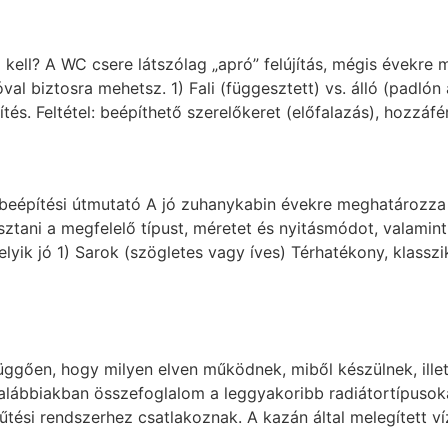
 kell? A WC csere látszólag „apró” felújítás, mégis évekre
 biztosra mehetsz. 1) Fali (függesztett) vs. álló (padlón álló
és. Feltétel: beépíthető szerelőkeret (előfalazás), hozzáfé
 beépítési útmutató A jó zuhanykabin évekre meghatározza 
asztani a megfelelő típust, méretet és nyitásmódot, valamin
lyik jó 1) Sarok (szögletes vagy íves) Térhatékony, klass
 függően, hogy milyen elven működnek, miből készülnek, illet
 alábbiakban összefoglalom a leggyakoribb radiátortípusok
űtési rendszerhez csatlakoznak. A kazán által melegített ví