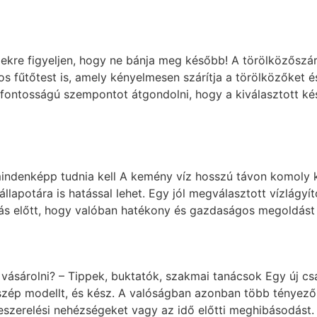
zekre figyeljen, hogy ne bánja meg később! A törölközőszár
 fűtőtest is, amely kényelmesen szárítja a törölközőket és
fontosságú szempontot átgondolni, hogy a kiválasztott kés
mindenképp tudnia kell A kemény víz hosszú távon komoly k
llapotára is hatással lehet. Egy jól megválasztott vízlág
lás előtt, hogy valóban hatékony és gazdaságos megoldást 
 vásárolni? – Tippek, buktatók, szakmai tanácsok Egy új cs
szép modellt, és kész. A valóságban azonban több tényezőr
eszerelési nehézségeket vagy az idő előtti meghibásodást.