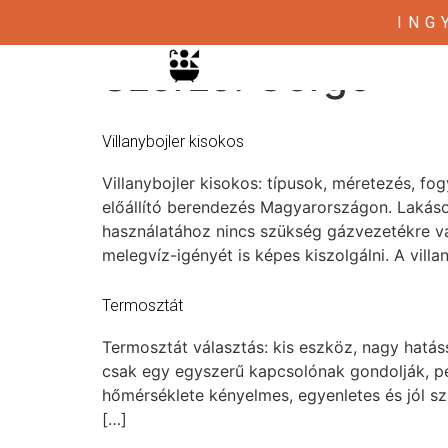
ING
Szerző:
Gergo
Villanybojler kisokos
Villanybojler kisokos: típusok, méretezés, fo
előállító berendezés Magyarországon. Lakáso
használatához nincs szükség gázvezetékre v
melegvíz-igényét is képes kiszolgálni. A vill
Termosztát
Termosztát választás: kis eszköz, nagy hatás
csak egy egyszerű kapcsolónak gondolják, pe
hőmérséklete kényelmes, egyenletes és jól s
[…]